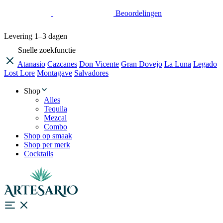
Beoordelingen
Levering
1–3 dagen
Snelle zoekfunctie
Atanasio
Cazcanes
Don Vicente
Gran Dovejo
La Luna
Legado
Lost Lore
Montagave
Salvadores
Shop
Alles
Tequila
Mezcal
Combo
Shop op smaak
Shop per merk
Cocktails