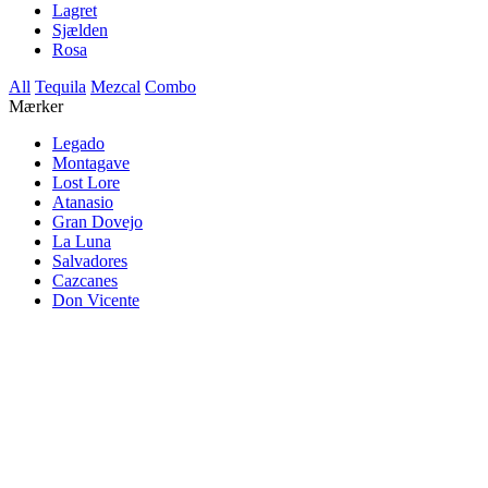
Lagret
Sjælden
Rosa
All
Tequila
Mezcal
Combo
Mærker
Legado
Montagave
Lost Lore
Atanasio
Gran Dovejo
La Luna
Salvadores
Cazcanes
Don Vicente