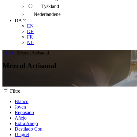
Tyskland
Nederlandene
DA
EN
DE
FR
NL
Hjem
|
Mezcal Artisanal
Mezcal Artisanal
Filtre
Blanco
Joven
Reposado
Añejo
Extra Anejo
Destilado Con
Ulagret