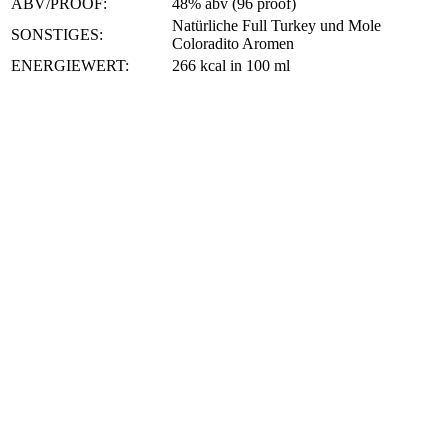
ABV/PROOF:
48% abv (96 proof)
Natürliche Full Turkey und Mole
SONSTIGES:
Coloradito Aromen
ENERGIEWERT:
266 kcal in 100 ml