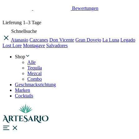
Bewertungen
Lieferung
1–3 Tage
Schnellsuche
Atanasio
Cazcanes
Don Vicente
Gran Dovejo
La Luna
Legado
Lost Lore
Montagave
Salvadores
Shop
Alle
Tequila
Mezcal
Combo
Geschmacksrichtung
Marken
Cocktails