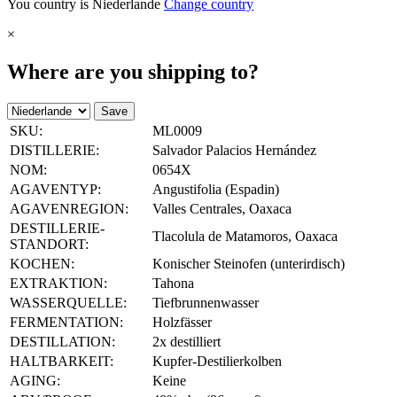
You country is Niederlande
Change country
×
Where are you shipping to?
Save
SKU:
ML0009
DISTILLERIE:
Salvador Palacios Hernández
NOM:
0654X
AGAVENTYP:
Angustifolia (Espadin)
AGAVENREGION:
Valles Centrales, Oaxaca
DESTILLERIE-
Tlacolula de Matamoros, Oaxaca
STANDORT:
KOCHEN:
Konischer Steinofen (unterirdisch)
EXTRAKTION:
Tahona
WASSERQUELLE:
Tiefbrunnenwasser
FERMENTATION:
Holzfässer
DESTILLATION:
2x destilliert
HALTBARKEIT:
Kupfer-Destilierkolben
AGING:
Keine