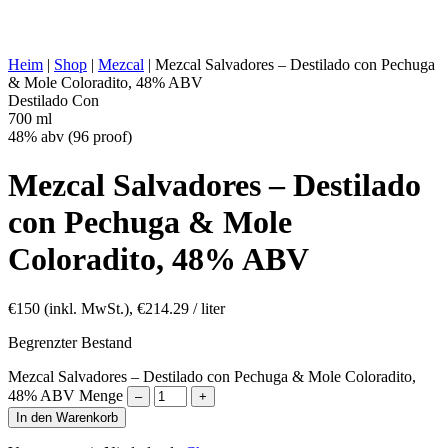
Natürliche Full Turkey und Mole
SONSTIGES:
Coloradito Aromen
ENERGIEWERT:
266 kcal in 100 ml
Heim
|
Shop
|
Mezcal
|
Mezcal Salvadores – Destilado con Pechuga
& Mole Coloradito, 48% ABV
Destilado Con
700 ml
48% abv (96 proof)
Mezcal Salvadores – Destilado
con Pechuga & Mole
Coloradito, 48% ABV
€
150
(inkl. MwSt.),
€
214.29
/ liter
Begrenzter Bestand
Mezcal Salvadores – Destilado con Pechuga & Mole Coloradito,
48% ABV Menge
–
+
In den Warenkorb