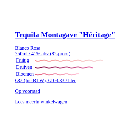
Tequila Montagave "Héritage"
Blanco
Rosa
750ml / 41% abv (82-proof)
Fruitig
Druiven
Bloemen
€
82
(Inc BTW),
€
109.33
/ liter
Op voorraad
Lees meer
In winkelwagen