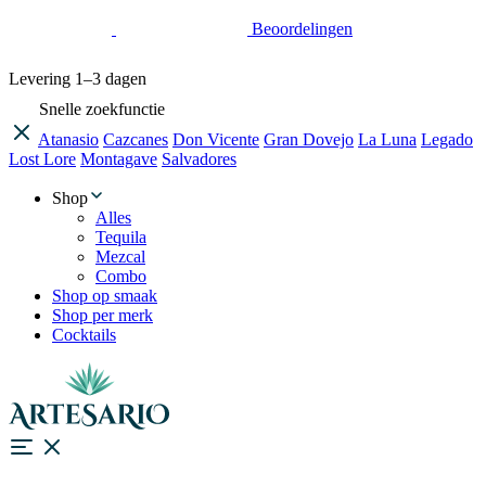
Beoordelingen
Levering
1–3 dagen
Snelle zoekfunctie
Atanasio
Cazcanes
Don Vicente
Gran Dovejo
La Luna
Legado
Lost Lore
Montagave
Salvadores
Shop
Alles
Tequila
Mezcal
Combo
Shop op smaak
Shop per merk
Cocktails