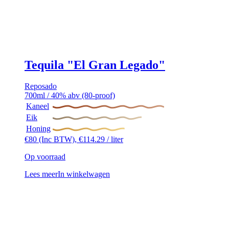
Tequila "El Gran Legado"
Reposado
700ml / 40% abv (80-proof)
Kaneel
Eik
Honing
€
80
(Inc BTW),
€
114.29
/ liter
Op voorraad
Lees meer
In winkelwagen