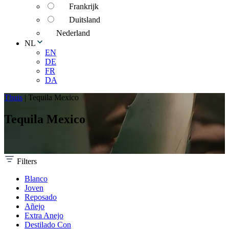
Frankrijk
Duitsland
Nederland
NL
EN
DE
FR
DA
Thuis
|
Tequila Mexico
Tequila Mexico
Filters
Blanco
Joven
Reposado
Añejo
Extra Anejo
Destilado Con