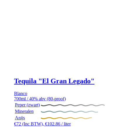
Tequila "El Gran Legado"
Blanco
700ml / 40% abv (80-proof)
Peper (zwart)
Mineralen
Anijs
€
72
(Inc BTW),
€
102.86
/ liter