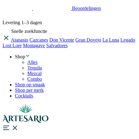
Beoordelingen
Levering
1–3 dagen
Snelle zoekfunctie
Atanasio
Cazcanes
Don Vicente
Gran Dovejo
La Luna
Legado
Lost Lore
Montagave
Salvadores
Shop
Alles
Tequila
Mezcal
Combo
Shop op smaak
Shop per merk
Cocktails