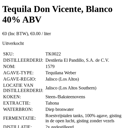
Tequila Don Vicente, Blanco
40% ABV
€
0
(Inc BTW),
€
0.00
/ liter
Uitverkocht
SKU:
TK0022
DISTILLEERDERIJ:
Destileria El Pandillo, S.A. de C.V.
NOM:
1579
AGAVE-TYPE:
Tequilana Weber
AGAVE-REGIO:
Jalisco (Los Altos)
LOCATIE VAN
Jalisco (Los Altos Southern)
DISTILLEERDERIJ:
KOKEN:
Steen-/Baksteenovens
EXTRACTIE:
Tahona
WATERBRON:
Diep bronwater
Roestvrijstalen tanks, 100% agave, gisting
FERMENTATIE:
in de open lucht, gisting zonder vezels
DISTILLATIE:
2x gedestilleerd