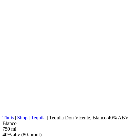
DISTILLEERDERIJ:
Destileria El Pandillo, S.A. de C.V.
NOM:
1579
AGAVE-TYPE:
Tequilana Weber
AGAVE-REGIO:
Jalisco (Los Altos)
LOCATIE VAN
Jalisco (Los Altos Southern)
DISTILLEERDERIJ:
KOKEN:
Steen-/Baksteenovens
EXTRACTIE:
Tahona
WATERBRON:
Diep bronwater
Roestvrijstalen tanks, 100% agave, gisting
FERMENTATIE:
in de open lucht, gisting zonder vezels
DISTILLATIE:
2x gedestilleerd
STILL:
Koperen Pot
RIJPEN:
Geen
ABV:
40% abv (80-proof)
ANDERS:
Beluchting, Geen additieven
ENERGIEWAARDE:
221 kcal in 100 ml
Thuis
|
Shop
|
Tequila
|
Tequila Don Vicente, Blanco 40% ABV
Blanco
750 ml
40% abv (80-proof)