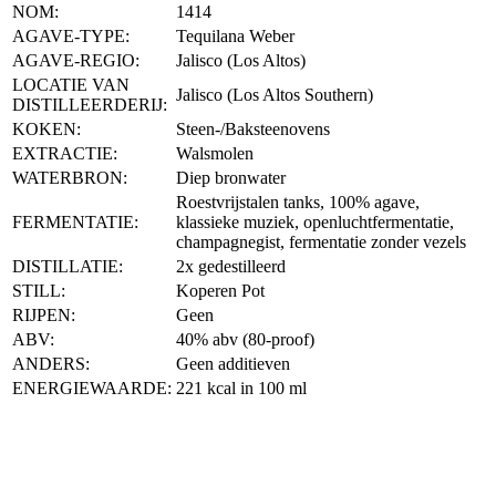
NOM:
1414
AGAVE-TYPE:
Tequilana Weber
AGAVE-REGIO:
Jalisco (Los Altos)
LOCATIE VAN
Jalisco (Los Altos Southern)
DISTILLEERDERIJ:
KOKEN:
Steen-/Baksteenovens
EXTRACTIE:
Walsmolen
WATERBRON:
Diep bronwater
Roestvrijstalen tanks, 100% agave,
FERMENTATIE:
klassieke muziek, openluchtfermentatie,
champagnegist, fermentatie zonder vezels
DISTILLATIE:
2x gedestilleerd
STILL:
Koperen Pot
RIJPEN:
Geen
ABV:
40% abv (80-proof)
ANDERS:
Geen additieven
ENERGIEWAARDE:
221 kcal in 100 ml