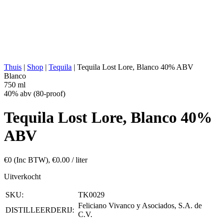
DISTILLATIE:
2x gedestilleerd
STILL:
Koperen Pot
RIJPEN:
Geen
ABV:
40% abv (80-proof)
ANDERS:
Geen additieven
ENERGIEWAARDE:
221 kcal in 100 ml
Thuis
|
Shop
|
Tequila
|
Tequila Lost Lore, Blanco 40% ABV
Blanco
750 ml
40% abv (80-proof)
Tequila Lost Lore, Blanco 40%
ABV
€
0
(Inc BTW),
€
0.00
/ liter
Uitverkocht
SKU:
TK0029
Feliciano Vivanco y Asociados, S.A. de
DISTILLEERDERIJ:
C.V.