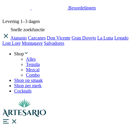
Beoordelingen
Levering
1–3 dagen
Snelle zoekfunctie
Atanasio
Cazcanes
Don Vicente
Gran Dovejo
La Luna
Legado
Lost Lore
Montagave
Salvadores
Shop
Alles
Tequila
Mezcal
Combo
Shop op smaak
Shop per merk
Cocktails