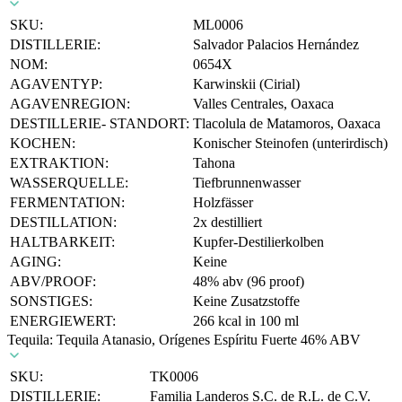
SKU:
ML0006
DISTILLERIE:
Salvador Palacios Hernández
NOM:
0654X
AGAVENTYP:
Karwinskii (Cirial)
AGAVENREGION:
Valles Centrales, Oaxaca
DESTILLERIE- STANDORT:
Tlacolula de Matamoros, Oaxaca
KOCHEN:
Konischer Steinofen (unterirdisch)
EXTRAKTION:
Tahona
WASSERQUELLE:
Tiefbrunnenwasser
FERMENTATION:
Holzfässer
DESTILLATION:
2x destilliert
HALTBARKEIT:
Kupfer-Destilierkolben
AGING:
Keine
ABV/PROOF:
48% abv (96 proof)
SONSTIGES:
Keine Zusatzstoffe
ENERGIEWERT:
266 kcal in 100 ml
Tequila: Tequila Atanasio, Orígenes Espíritu Fuerte 46% ABV
SKU:
TK0006
DISTILLERIE:
Familia Landeros S.C. de R.L. de C.V.