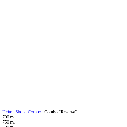
SKU:
TK0001
DISTILLERIE:
Tequila Cascahuin, S.A.
NOM:
1123
AGAVENTYP:
Tequilana Weber
AGAVENREGION:
Michoacán
DESTILLERIE-
Jalisco (Los Valles)
STANDORT:
KOCHEN:
Stein-/Ziegelöfen
EXTRAKTION:
Walzwerk
WASSERQUELLE:
Tiefbrunnenwasser
Edelstahltanks, 100% Agave,
FERMENTATION:
Fermentation ohne Fasern
DESTILLATION:
2x destilliert
HALTBARKEIT:
Edelstahlkessel
AGING:
Keine
ABV/PROOF:
40% abv (80-proof)
SONSTIGES:
Keine Zusatzstoffe
ENERGIEWERT:
221 kcal in 100 ml
Heim
|
Shop
|
Combo
|
Combo “Reserva”
700 ml
750 ml