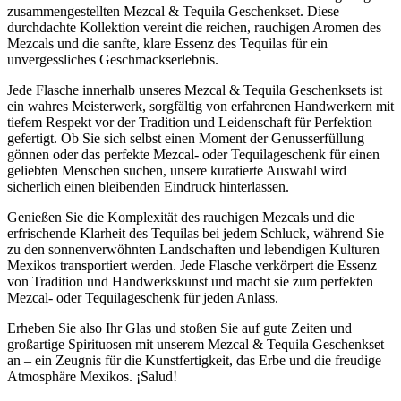
zusammengestellten Mezcal & Tequila Geschenkset. Diese
durchdachte Kollektion vereint die reichen, rauchigen Aromen des
Mezcals und die sanfte, klare Essenz des Tequilas für ein
unvergessliches Geschmackserlebnis.
Jede Flasche innerhalb unseres Mezcal & Tequila Geschenksets ist
ein wahres Meisterwerk, sorgfältig von erfahrenen Handwerkern mit
tiefem Respekt vor der Tradition und Leidenschaft für Perfektion
gefertigt. Ob Sie sich selbst einen Moment der Genusserfüllung
gönnen oder das perfekte Mezcal- oder Tequilageschenk für einen
geliebten Menschen suchen, unsere kuratierte Auswahl wird
sicherlich einen bleibenden Eindruck hinterlassen.
Genießen Sie die Komplexität des rauchigen Mezcals und die
erfrischende Klarheit des Tequilas bei jedem Schluck, während Sie
zu den sonnenverwöhnten Landschaften und lebendigen Kulturen
Mexikos transportiert werden. Jede Flasche verkörpert die Essenz
von Tradition und Handwerkskunst und macht sie zum perfekten
Mezcal- oder Tequilageschenk für jeden Anlass.
Erheben Sie also Ihr Glas und stoßen Sie auf gute Zeiten und
großartige Spirituosen mit unserem Mezcal & Tequila Geschenkset
an – ein Zeugnis für die Kunstfertigkeit, das Erbe und die freudige
Atmosphäre Mexikos. ¡Salud!