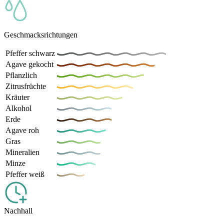
Geschmacksrichtungen
Pfeffer schwarz
Agave gekocht
Pflanzlich
Zitrusfrüchte
Kräuter
Alkohol
Erde
Agave roh
Gras
Mineralien
Minze
Pfeffer weiß
Nachhall