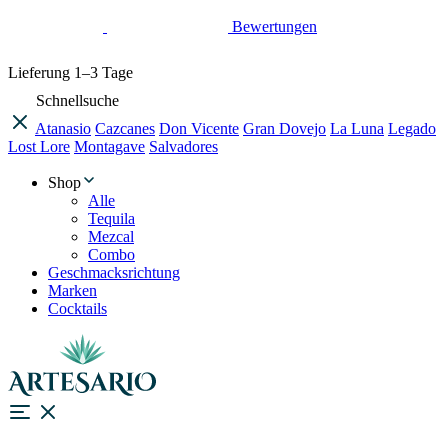
Bewertungen
Lieferung
1–3 Tage
Schnellsuche
Atanasio
Cazcanes
Don Vicente
Gran Dovejo
La Luna
Legado
Lost Lore
Montagave
Salvadores
Shop
Alle
Tequila
Mezcal
Combo
Geschmacksrichtung
Marken
Cocktails