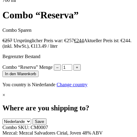
700 ml
Combo “Reserva”
Combo
Sparen
€
257
Ursprünglicher Preis war: €257
€
244
Aktueller Preis ist: €244.
(inkl. MwSt.),
€
113.49
/ liter
Begrenzter Bestand
Combo “Reserva” Menge
–
+
In den Warenkorb
You country is Niederlande
Change country
×
Where are you shipping to?
Save
Combo SKU:
CM0007
Mezcal: Mezcal Salvadores Cirial, Joven 48% ABV